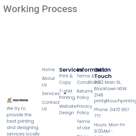
Working Process
Services
Information
Get In
Home
Touch
Print &
Terms &
About
Copy
Conditions
9/32 Main St,
Us
Blacktown NSW
T-shirt
Returns
Services
2148
Printing
Policy
print@touchprinti
Contact
Website
Privacy
We try to
Us
Phone: 0470 557
Design
Policy
provide the
777
best printing
Terms
Hours: Mon-Fri
and designing
of Use
9:00AM -
services locally.