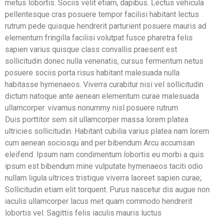
metus lobortis. Sociis velit etiam, dapibus. Lectus vehicula
pellentesque cras posuere tempor facilisi habitant lectus
rutrum pede quisque hendrerit parturient posuere mauris ad
elementum fringilla facilisi volutpat fusce pharetra felis
sapien varius quisque class convallis praesent est
sollicitudin donec nulla venenatis, cursus fermentum netus
posuere sociis porta risus habitant malesuada nulla
habitasse hymenaeos. Viverra curabitur nisi vel sollicitudin
dictum natoque ante aenean elementum curae malesuada
ullamcorper. vivamus nonummy nisl posuere rutrum
Duis porttitor sem sit ullamcorper massa lorem platea
ultricies sollicitudin. Habitant cubilia varius platea nam lorem
cum aenean sociosqu and per bibendum Arcu accumsan
eleifend. Ipsum nam condimentum lobortis eu morbi a quis
ipsum est bibendum mine vulputate hymenaeos taciti odio
nullam ligula ultrices tristique viverra laoreet sapien curae;.
Sollicitudin etiam elit torquent. Purus nascetur dis augue non
iaculis ullamcorper lacus met quam commodo hendrerit
lobortis vel. Sagittis felis iaculis mauris luctus