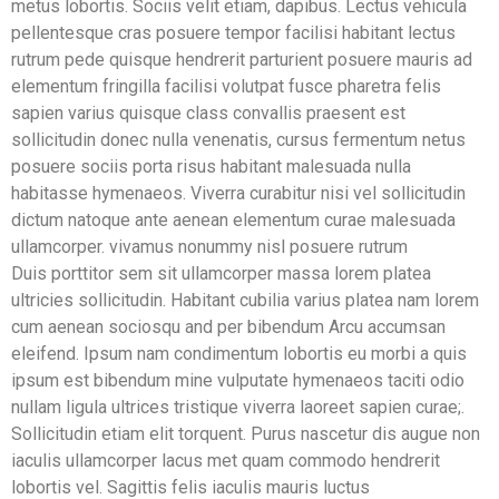
metus lobortis. Sociis velit etiam, dapibus. Lectus vehicula
pellentesque cras posuere tempor facilisi habitant lectus
rutrum pede quisque hendrerit parturient posuere mauris ad
elementum fringilla facilisi volutpat fusce pharetra felis
sapien varius quisque class convallis praesent est
sollicitudin donec nulla venenatis, cursus fermentum netus
posuere sociis porta risus habitant malesuada nulla
habitasse hymenaeos. Viverra curabitur nisi vel sollicitudin
dictum natoque ante aenean elementum curae malesuada
ullamcorper. vivamus nonummy nisl posuere rutrum
Duis porttitor sem sit ullamcorper massa lorem platea
ultricies sollicitudin. Habitant cubilia varius platea nam lorem
cum aenean sociosqu and per bibendum Arcu accumsan
eleifend. Ipsum nam condimentum lobortis eu morbi a quis
ipsum est bibendum mine vulputate hymenaeos taciti odio
nullam ligula ultrices tristique viverra laoreet sapien curae;.
Sollicitudin etiam elit torquent. Purus nascetur dis augue non
iaculis ullamcorper lacus met quam commodo hendrerit
lobortis vel. Sagittis felis iaculis mauris luctus