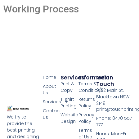
Working Process
Services
Information
Get In
Home
Touch
Print &
Terms &
About
Copy
Conditions
9/32 Main St,
Us
Blacktown NSW
T-shirt
Returns
Services
2148
Printing
Policy
print@touchprinti
Contact
Website
Privacy
We try to
Us
Phone: 0470 557
Design
Policy
provide the
777
best printing
Terms
Hours: Mon-Fri
and designing
of Use